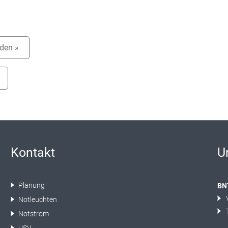
aden »
Kontakt
U
Planung
BN
Notleuchten
Notstrom