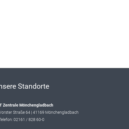
nsere Standorte
T Zentrale Mönchengladbach
Vorster Straße 64 | 41169 Mönchengladbach
Telefon: 02161 / 828 60-0