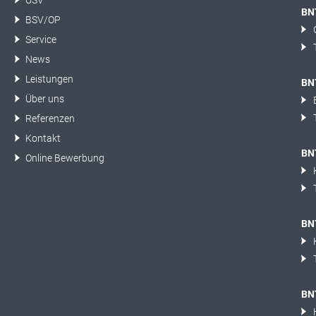
USV
BN
BSV/OP
Service
News
Leistungen
BNT
Über uns
Referenzen
Kontakt
BN
Online Bewerbung
BN
BN