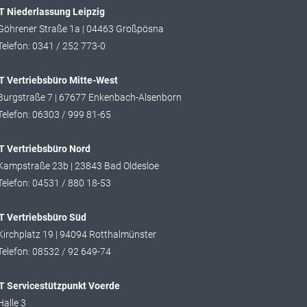
T Niederlassung Leipzig
Göhrener Straße 1a | 04463 Großpösna
Telefon: 0341 / 252 773-0
 Vertriebsbüro Mitte-West
Burgstraße 7 | 67677 Enkenbach-Alsenborn
Telefon: 06303 / 999 81-65
T Vertriebsbüro Nord
Kampstraße 23b | 23843 Bad Oldesloe
Telefon: 04531 / 880 18-53
T Vertriebsbüro Süd
Kirchplatz 19 | 94094 Rotthalmünster
Telefon: 08532 / 92 649-74
T Servicestützpunkt Voerde
Halle 3