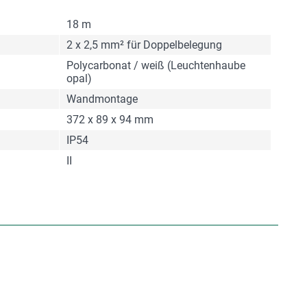
18 m
2 x 2,5 mm² für Doppelbelegung
Polycarbonat / weiß (Leuchtenhaube
opal)
Wandmontage
372 x 89 x 94 mm
IP54
II