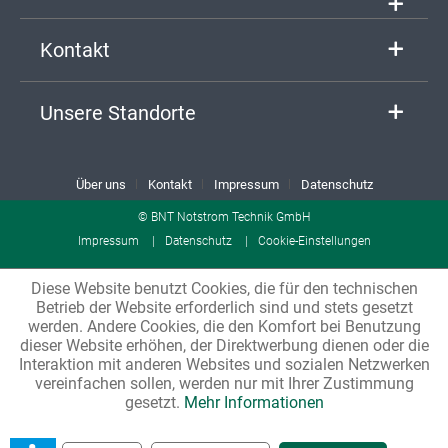
Kontakt
Unsere Standorte
Über uns
Kontakt
Impressum
Datenschutz
© BNT Notstrom Technik GmbH
Impressum
Datenschutz
Cookie-Einstellungen
Diese Website benutzt Cookies, die für den technischen
Betrieb der Website erforderlich sind und stets gesetzt
werden. Andere Cookies, die den Komfort bei Benutzung
dieser Website erhöhen, der Direktwerbung dienen oder die
Interaktion mit anderen Websites und sozialen Netzwerken
vereinfachen sollen, werden nur mit Ihrer Zustimmung
gesetzt.
Mehr Informationen